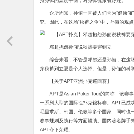
持身体的温度平衡，对身体健康有好处。
众所周知，孙俪一直被人们誉为“健康俪
究。因此，在这场“秋裤之争”中，孙俪的观
邓超抱怨孙俪说秋裤要穿到立
综合来看，不管是邓超还是孙俪，在这场
穿秋裤到立夏是个人选择。但是，孙俪的科
【关于APT亚洲扑克巡回赛】
APT是Asian Poker Tour的简
一系列大型的国际性扑克锦标赛。APT已成
毛里求斯、韩国、伦敦等多个国家，同时也
赛事规则及执行等方面辅助。国内著名牌手朱
APT夺下荣耀。