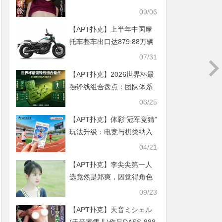
览
09/06
【APT扑克】上半年中国摩
托车整车出口达879.88万辆
大涨32.71%
07/31
【APT扑克】2026世界杯最
强锋线组合盘点：团队体系
还是超级天才更能撕开现代
06/25
防线？
【APT扑克】体彩“冠军竞猜”
玩法升级：电竞与棋类纳入
新赛道，趋势解析
04/21
【APT扑克】李尖尖第一人
选竟然是郑爽，因觉得角色
太傻白甜拒绝如今后悔！
09/23
【APT扑克】天音ミシェル