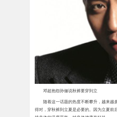
邓超抱怨孙俪说秋裤要穿到立
随着这一话题的热度不断攀升，越来越多
得对，穿秋裤到立夏是必要的。因为立夏前