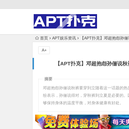
首页
APT娱乐资讯
【APT扑克】邓超抱怨孙
A+
【APT扑克】邓超抱怨孙俪说
摘要
邓超抱怨孙俪说秋裤要穿到立随着这一话题的热
纷表示，孙俪说得对，穿秋裤到立夏是必要的。
够保持身体的温度平衡，对身体健康有好处。