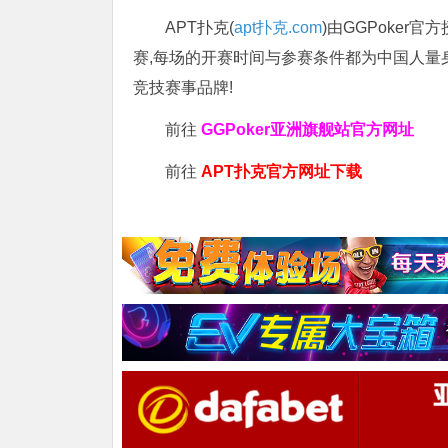
APT扑克(
apt扑克.com
)由GGPoker
赛,每场的开赛时间与参赛条件都为中国人量
竞技赛事品牌!
前往
GGPoker亚洲旗舰站
官方网址
前往
APT扑克官方网址下载