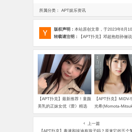
所属分类：
APT娱乐资讯
版权声明：
本站原创文章，于2023年8月1
转载请注明：
【APT扑克】邓超抱怨孙俪说
【APT扑克】最新推荐！童颜
【APT扑克】MIDV-
美乳的正妹女优《蕾》精选
光希(Momota-Mits
作品介绍……
品2024/01/02发布！
上一篇
【APT扑克】毒液和埃迪有孩子吗？原来它的五个繁殖体是这样诞