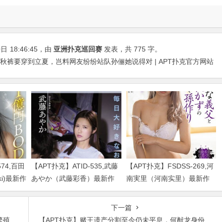
0日
18:46:45
，由
亚洲扑克巡回赛
发表，共 775 字。
秋裤要穿到立夏，岂料网友纷纷站队孙俪她说得对 | APT扑克官方网站
574,百田
【APT扑克】ATID-535,武藤
【APT扑克】FSDSS-269,河
uki)最新作
あやか（武藤彩香）最新作
南実里（河南实里）最新作
品2023/01/19发布！
品2021-08-26发布！
下一篇
生的
【APT扑克】赌王遗产分割至今仍未平息，何猷龙身份是谜大权都在何超琼手中