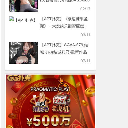
(天音蜜雪儿)作品DASS-888
发布！做瑜珈被下药！178
02/17
公分的混血美人解禁了！
【APT扑克】《极速糖果圣
诞》：大发娱乐甜蜜巨献，
开启极速缤纷之旅！
03/11
【APT扑克】WAAA-679,结
城りの(结城莉乃)最新作品
2026/08/04发布！
07/11